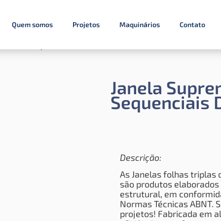
Quem somos
Projetos
Maquinários
Contato
 Folhas sequenciais de correr
Janela Supre
Sequenciais 
Descrição:
As Janelas folhas triplas
são produtos elaborados 
estrutural, em conformid
Normas Técnicas ABNT. Sã
projetos!
Fabricada em a