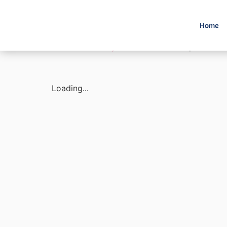
Home
Início
/
Construção Civil
/ Janela Suprema – 3
Loading...