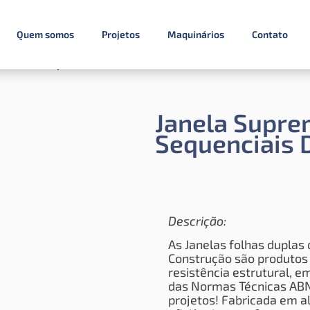
Quem somos
Projetos
Maquinários
Contato
 Folhas sequenciais de correr
Janela Supre
Sequenciais 
Descrição:
As Janelas folhas duplas 
Construção são produtos 
resistência estrutural, 
das Normas Técnicas ABNT
projetos!
Fabricada em a