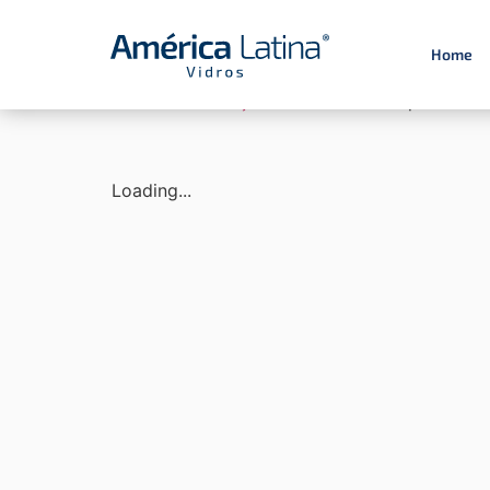
Home
Início
/
Construção Civil
/ Janela Suprema – 2
Loading...